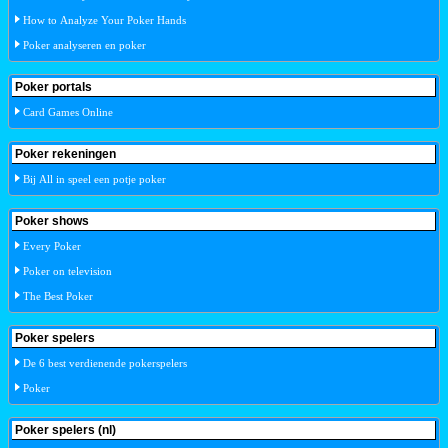
How to Analyze Your Poker Hands
Poker analyseren en poker
Poker portals
Card Games Online
Poker rekeningen
Bij All in speel een potje poker
Poker shows
Every Poker
Poker on television
The Best Poker
Poker spelers
De 6 best verdienende pokerspelers
Poker
Poker spelers (nl)