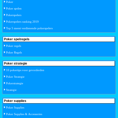
Poker
Poker spelen
Pokerspelers
Pokerspelers ranking 2019
Top 5 meest verdienende pokerspelers
Poker spelregels
Poker regels
Poker Regels
Poker strategie
10 pokertips voor gevorderden
Poker Strategie
Pokerstrategie
Strategie
Poker supplies
Poker Supplies
Poker Supplies & Accessories