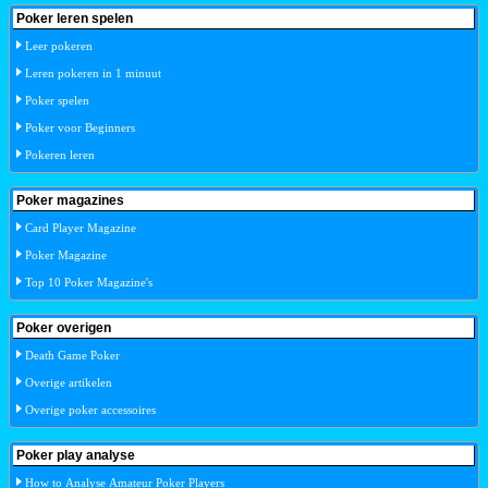
Poker leren spelen
Leer pokeren
Leren pokeren in 1 minuut
Poker spelen
Poker voor Beginners
Pokeren leren
Poker magazines
Card Player Magazine
Poker Magazine
Top 10 Poker Magazine's
Poker overigen
Death Game Poker
Overige artikelen
Overige poker accessoires
Poker play analyse
How to Analyse Amateur Poker Players