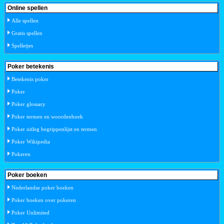
Online spellen
Alle spellen
Gratis spellen
Spelletjes
Poker betekenis
Betekenis poker
Poker
Poker glossary
Poker termen en woordenboek
Poker uitleg begrippenlijst en termen
Poker Wikipedia
Pokeren
Poker boeken
Nederlandse poker boeken
Poker boeken over pokeren
Poker Unlimited