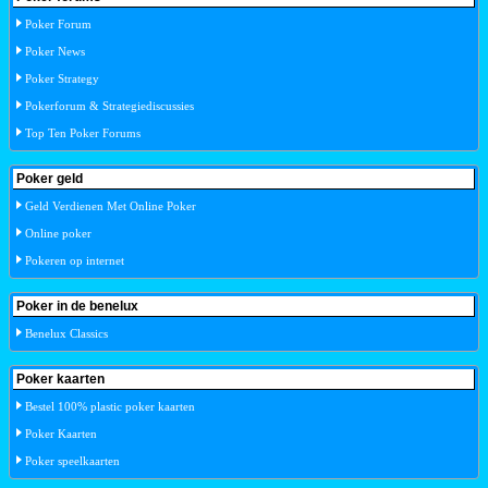
Poker Forum
Poker News
Poker Strategy
Pokerforum & Strategiediscussies
Top Ten Poker Forums
Poker geld
Geld Verdienen Met Online Poker
Online poker
Pokeren op internet
Poker in de benelux
Benelux Classics
Poker kaarten
Bestel 100% plastic poker kaarten
Poker Kaarten
Poker speelkaarten